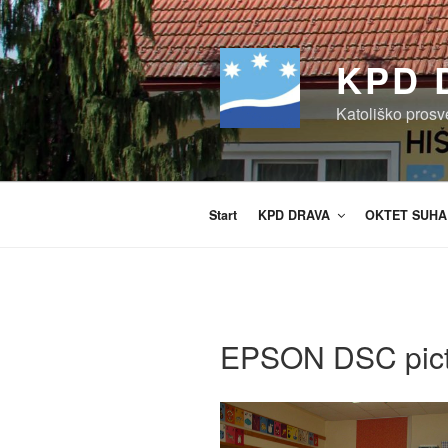
Zum
Inhalt
springen
KPD 
Katoliško prosv
Start
KPD DRAVA
OKTET SUHA
EPSON DSC pict