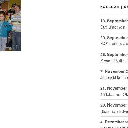
KOLEDAR | 
18. September
Čuti:umetnost 
20. September
NAŠmarkt & dan 
26. September
Z vsemi čuti :: 
7. November 
Jesenski koncer
21. November
45 let/Jahre O
28. November
Stopimo v adven
4. Dezember 2
Odprtje | Verni