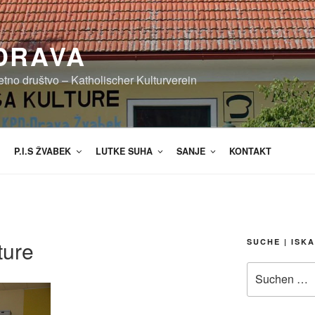
DRAVA
etno društvo – Katholischer Kulturverein
P.I.S ŽVABEK
LUTKE SUHA
SANJE
KONTAKT
ure
SUCHE | ISK
Suchen
nach: