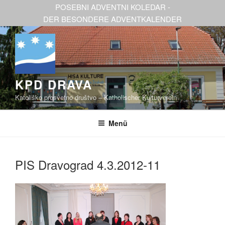
Zum
POSEBNI ADVENTNI KOLEDAR -
Inhalt
DER BESONDERE ADVENTKALENDER
springen
KPD DRAVA
Katoliško prosvetno društvo – Katholischer Kulturverein
Menü
PIS Dravograd 4.3.2012-11