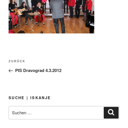
Beitragsnavigation
Vorheriger
ZURÜCK
Beitrag
PIS Dravograd 4.3.2012
SUCHE | ISKANJE
Suchen
Suche
nach: