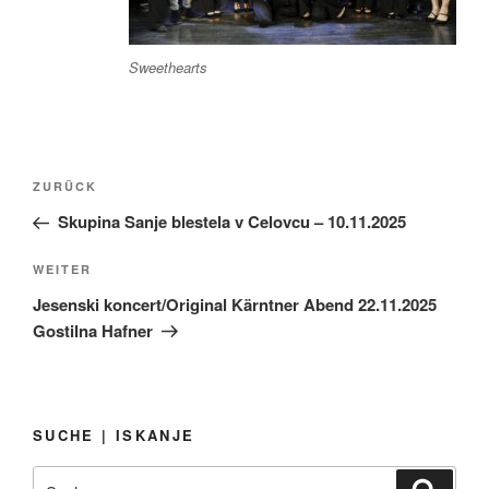
Sweethearts
Beitragsnavigation
Vorheriger
ZURÜCK
Beitrag
Skupina Sanje blestela v Celovcu – 10.11.2025
Nächster
WEITER
Beitrag
Jesenski koncert/Original Kärntner Abend 22.11.2025
Gostilna Hafner
SUCHE | ISKANJE
Suchen
Suche