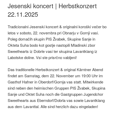
AM
Jesenski koncert | Herbstkonzert
22.11.2025
Tradicionalni Jesenski koncert & originalni koroški večer bo
letos v soboto, 22. novembra pri Obnarju v Gornji vasi.
Poleg domačih skupin PIS Žvabek, Skupine Sanje in
Okteta Suha bodo kot gostje nastopili Mladinski zbor
Sweethearts iz Dobrle vasi ter skupina Lavantklang iz
Labotske doline. Vsi ste prisrčno vabljeni!
Das traditionelle Herbstkonzert & original Kärntner Abend
findet am Samstag, dem 22. November um 19:00 Uhr im
Gasthof Hafner in Oberdorf/Gornja vas statt. Mitwirkende
sind neben den heimischen Gruppen PIS Žvabek, Skupina
Sanje und Oktet Suha noch die Gastgruppen Jugendchor
Sweethearts aus Eberndorf/Dobrla vas sowie Lavantklang
aus dem Lavanttal. Alle sind herzlich dazu eingeladen!