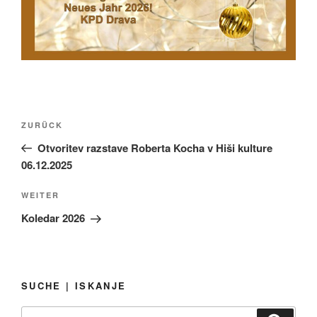
Beitragsnavigation
Vorheriger
ZURÜCK
Beitrag
Otvoritev razstave Roberta Kocha v Hiši kulture
06.12.2025
Nächster
WEITER
Beitrag
Koledar 2026
SUCHE | ISKANJE
Suchen