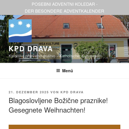
Zum
POSEBNI ADVENTNI KOLEDAR -
Inhalt
DER BESONDERE ADVENTKALENDER
springen
KPD DRAVA
Katoliško prosvetno društvo – Katholischer Kulturverein
Menü
VERÖFFENTLICHT
21. DEZEMBER 2025
VON
KPD DRAVA
AM
Blagoslovljene Božične praznike!
Gesegnete Weihnachten!